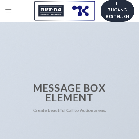
Skip
TI
ZUGANG
to
BESTELLEN
content
MESSAGE BOX
ELEMENT
Create beautiful Call to Action areas.