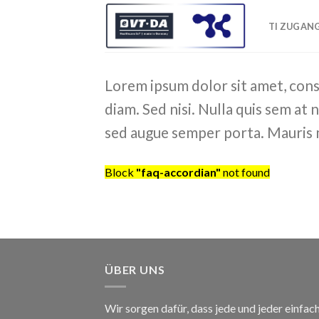
Skip
to
TI ZUGAN
content
Lorem ipsum dolor sit amet, conse
diam. Sed nisi. Nulla quis sem at
sed augue semper porta. Mauris m
Block
"faq-accordian"
not found
ÜBER UNS
Wir sorgen dafür, dass jede und jeder einfa