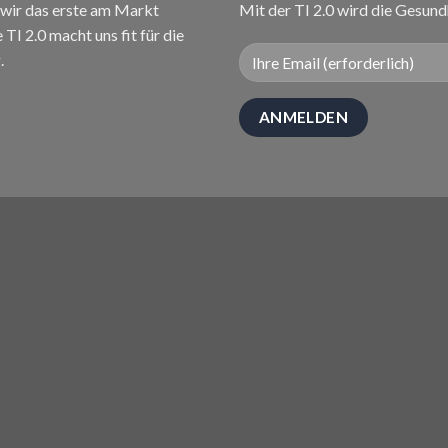
wir das erste am Markt
Mit der TI 2.0 wird die Gesund
I 2.0 macht uns fit für die
.