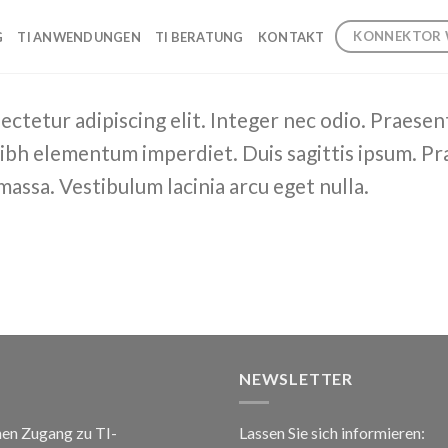
KONNEKTOR 
G
TI ANWENDUNGEN
TI BERATUNG
KONTAKT
ctetur adipiscing elit. Integer nec odio. Praesen
 nibh elementum imperdiet. Duis sagittis ipsum. Pr
assa. Vestibulum lacinia arcu eget nulla.
NEWSLETTER
chen Zugang zu TI-
Lassen Sie sich informieren: