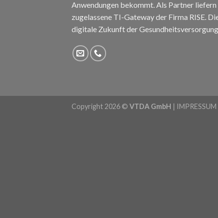
Anwendungen bekommt. Als Partner liefern 
zugelassene TI-Gateway der Firma RISE. Die T
digitale Zukunft der Gesundheitsversorgung
Copyright 2026 ©
VTDA GmbH
|
IMPRESSUM