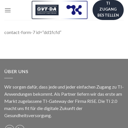
Skip
TI
ZUGANG
to
BESTELLEN
content
contact-form-7 id=“dd1fcfd“
ÜBER UNS
Wir sorgen dafür, dass jede und jeder einfachen Zugang zu TI-
Anwendungen bekommt. Als Partner liefern wir das erste am
Markt zugelassene TI-Gateway der Firma RISE. Die TI 2.0
macht uns fit für die digitale Zukunft der
Gesundheitsversorgung.