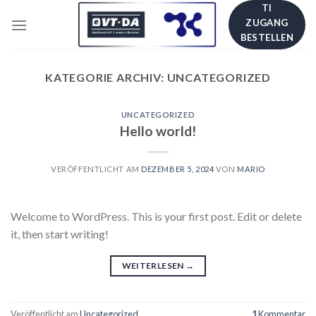
Skip
TI
ZUGANG
to
BESTELLEN
content
KATEGORIE ARCHIV:
UNCATEGORIZED
UNCATEGORIZED
Hello world!
VERÖFFENTLICHT AM
DEZEMBER 5, 2024
VON
MARIO
Welcome to WordPress. This is your first post. Edit or delete
it, then start writing!
WEITERLESEN
→
Veröffentlicht am
Uncategorized
1
Kommentar