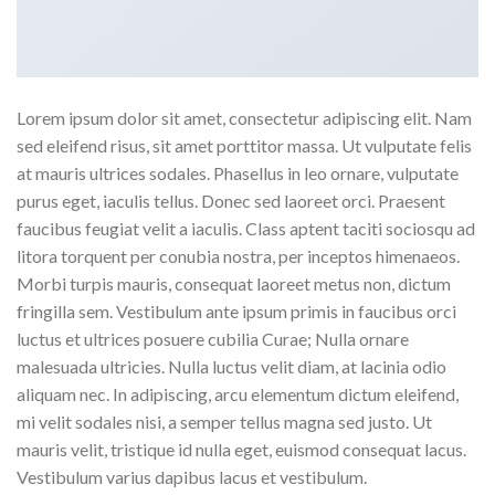
Lorem ipsum dolor sit amet, consectetur adipiscing elit. Nam
sed eleifend risus, sit amet porttitor massa. Ut vulputate felis
at mauris ultrices sodales. Phasellus in leo ornare, vulputate
purus eget, iaculis tellus. Donec sed laoreet orci. Praesent
faucibus feugiat velit a iaculis. Class aptent taciti sociosqu ad
litora torquent per conubia nostra, per inceptos himenaeos.
Morbi turpis mauris, consequat laoreet metus non, dictum
fringilla sem. Vestibulum ante ipsum primis in faucibus orci
luctus et ultrices posuere cubilia Curae; Nulla ornare
malesuada ultricies. Nulla luctus velit diam, at lacinia odio
aliquam nec. In adipiscing, arcu elementum dictum eleifend,
mi velit sodales nisi, a semper tellus magna sed justo. Ut
mauris velit, tristique id nulla eget, euismod consequat lacus.
Vestibulum varius dapibus lacus et vestibulum.