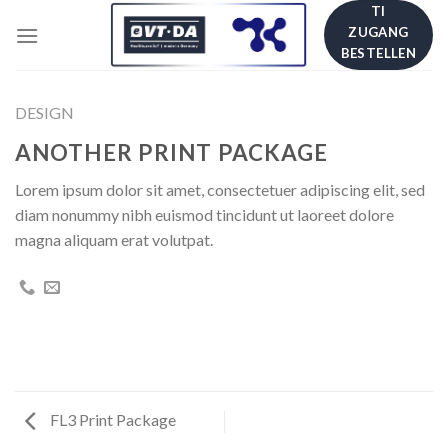
Skip
TI
ZUGANG
to
BESTELLEN
content
DESIGN
ANOTHER PRINT PACKAGE
Lorem ipsum dolor sit amet, consectetuer adipiscing elit, sed
diam nonummy nibh euismod tincidunt ut laoreet dolore
magna aliquam erat volutpat.
FL3 Print Package