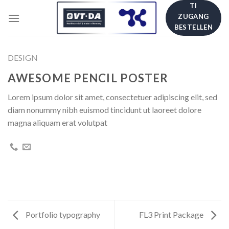
Skip
TI
ZUGANG
to
BESTELLEN
content
DESIGN
AWESOME PENCIL POSTER
Lorem ipsum dolor sit amet, consectetuer adipiscing elit, sed
diam nonummy nibh euismod tincidunt ut laoreet dolore
magna aliquam erat volutpat
Portfolio typography
FL3 Print Package